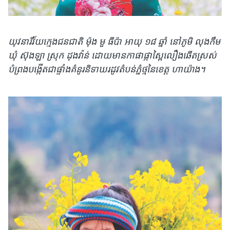
យុវនារីវ័យក្មេងជនជាតិ ម៉ុង មួ ធីប៉ា អាយុ ១៨ ឆ្នាំ នៅភូមិ លុងកឹម
ឃុំ ស៊ុងឡា ស្រុក ដុងវ៉ាន់ ដោយមានកាផាផ្កាស្ពៃលឿងឆើតស្រស់
បំព្រងបង្កើតជាផ្ទាំងគំនូរនិទាឃរដូវតំបន់ភ្នំថ្មនៃខេត្ត ហាយ៉ាង។