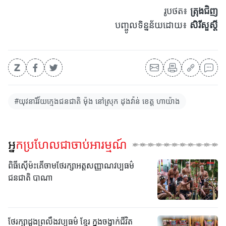
រូបថត៖
ត្រុងជិញ
បញ្ចូលទិន្នន័យដោយ៖
សិរីសួស្តី
#យុវនារីវ័យក្មេងជនជាតិ ម៉ុង នៅស្រុក ដុងវ៉ាន់ ខេត្ត ហាយ៉ាង
អ្នកប្រហែលជាចាប់អារម្មណ៍
ពិធីស៊ើម៉ះគើចាមថែរក្សាអត្តសញ្ញាណវប្បធម៌
ជនជាតិ បាណា
ថែរក្សាដួងព្រលឹងវប្បធម៌ ខ្មែរ ក្នុងចង្វាក់ជីវិត