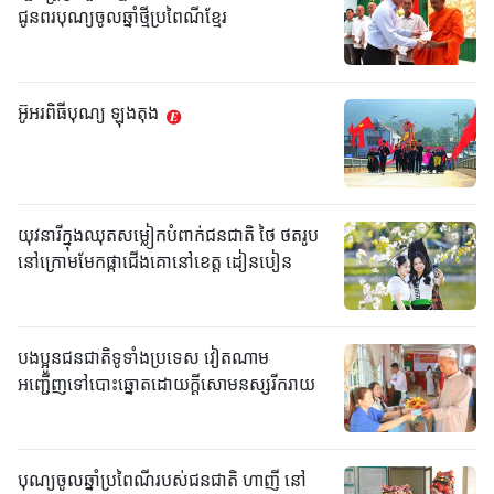
ជូនពរបុណ្យចូលឆ្នាំថ្មីប្រពៃណីខ្មែរ
អ៊ូអរពិធីបុណ្យ ឡុងតុង
យុវនារីក្នុងឈុតសម្លៀកបំពាក់ជនជាតិ ថៃ ថតរូប
នៅក្រោមមែកផ្កាជើងគោនៅខេត្ត ដៀនបៀន
បងប្អូនជនជាតិទូទាំងប្រទេស វៀតណាម
អញ្ជើញទៅបោះឆ្នោតដោយក្តីសោមនស្សរីករាយ
បុណ្យចូលឆ្នាំប្រពៃណីរបស់ជនជាតិ ហាញី នៅ