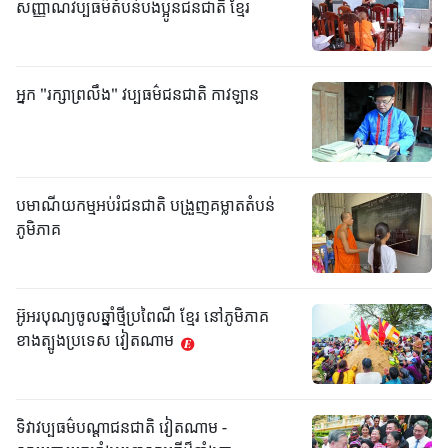
សញ្ញាណវប្បធម៌តំបន់បងប្អូនជនជាតិ ខ្មែរ
អ្នក "រក្សាព្រលឹង" វប្បធម៌ជនជាតិ កាវឡាន
បមាណីយកម្មអប់រំជនជាតិ បង្រួញគម្លាតតំបន់
ភូមិភាគ
អ៊ូអរបុណ្យចូលឆ្នាំថ្មីប្រពៃណី ខ្មែរ នៅភូមិភាគ
ខាងត្បូងប្រទេស វៀតណាម
ទិវាវប្បធម៌បណ្តាជនជាតិ វៀតណាម -