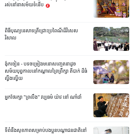
រស់នៅនាសម័យទំនើប
ពិធីបុណ្យនេសាទត្រីជ្រោះប្រពៃណីដ៏វិសេស
វិសាល
ង៉ុកចៀន - បទចម្រៀងមនោសញ្ចេតនាដូច
សម័យបុព្វកាលនៅកណ្តាលព្រៃព្រឹក្សា តីបាក់ ដ៏ធំ
ល្វឹងល្វើយ
អ្នកថែរក្សា "ព្រលឹង" វប្បធម៌ យ៉ាវ នៅ ណាំដាំ
ទីពំនឹងសុខភាពសម្រាប់បងប្អូនបណ្តាជនជាតិនៅ