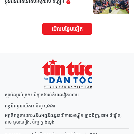
ប្អូនជនជាតិនៅតំបន់ខ្ពង់រាប តីង្វៀន
មើល​បន្ថែម​ទៀត
ស្ថាប័នគ្រប់គ្រង៖ ទីភ្នាក់ងារព័ត៌មានវៀតណាម
អគ្គនិពន្ធនាយិកា៖
និញ ហុងង៉ា
អគ្គនិពន្ធនាយករងនិងអគ្គនិពន្ធនាយិការង៖
ង្វៀន ត្រុងជិញ
,
ផាម ធីទ្វៀត
,
ផាម ធុយហឿង
,
ឌិញ ក្វាងយុង