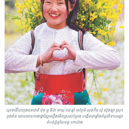
យុវនារីវ័យក្មេងជនជាតិ ម៉ុង មួ ធីប៉ា អាយុ ១៨ ឆ្នាំ នៅភូមិ លុងកឹម ឃុំ ស៊ុងឡា ស្រុក
ដុងវ៉ាន់ ដោយមានកាផាផ្កាស្ពៃលឿងឆើតស្រស់បំព្រង បង្កើតជាផ្ទាំងគំនូរនិទាឃរដូវ
តំបន់ភ្នំថ្មនៃខេត្ត ហាយ៉ាង