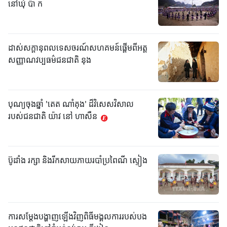
នៅឃុំ ប៉ា ក
ដាស់សក្តានុពលទេសចរណ៍សហគមន៍ផ្តើមពីអត្ត
សញ្ញាណវប្បធម៌ជនជាតិ នុង
បុណ្យចុងឆ្នាំ 'តេត ណាំគុង' ដ៏វិសេសវិសាល
របស់ជនជាតិ យ៉ាវ នៅ ហាសឺន
ប៊ូដាំង រក្សា និងរីកសាយភាយរបាំប្រពៃណី ស្ទៀង
ការសម្តែងបង្ហាញឡើងវិញពិធីមង្គលការរបស់បង