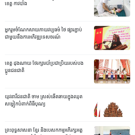
ខេត្ត កាវបាំង
អ្នករួមចំណែកសាយភាយវប្បធម៌ ថៃ ផ្សារភ្ជាប់
ជាមួយនឹងការអភិវឌ្ឍទេសចរណ៍
ខេត្ត ដុងណាយ ថែរក្សារបាំប្រជាប្រិយរបស់បង
ប្អូនជនជាតិ
យុវនារីជនជាតិ ចាម ស្រស់ឆើតឆាយក្នុងឈុត
សម្លៀកបំពាក់ពិធីបុណ្យ
ព្រះពុទ្ធសាសនា ខ្មែរ និងបេសកកម្មអភិរក្សអត្ត