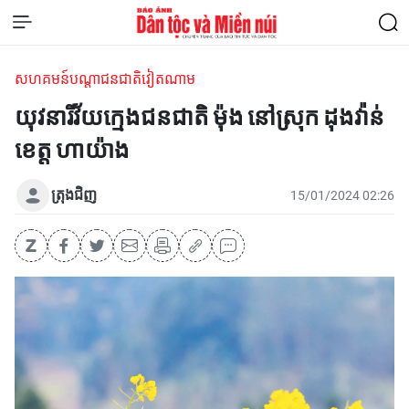
សហគមន៍បណ្តាជនជាតិវៀតណាម
យុវនារីវ័យក្មេងជនជាតិ ម៉ុង នៅស្រុក ដុងវ៉ាន់
ខេត្ត ហាយ៉ាង
ត្រុងជិញ
15/01/2024 02:26