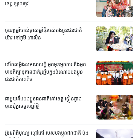
ខេត្ត ឡាយចូវ
បុណ្យឆ្នាំចាស់ផ្លាស់ឆ្នាំថ្មីរបស់បងប្អូនជនជាតិ
យ៉ាវ នៅភូមិ ហាសឺន
លើកតម្កើងសមណសក្តិ អ្នកមុខអ្នកការ និងអ្នក
មានកិត្យានុភាពជាគំរូឆ្នើមក្នុងចំណោមបងប្អូន
ជនជាតិភាគតិច
ជាមួយនឹងបងប្អូនជនជាតិនៅខេត្ត ទ្វៀនក្វាង
មូលជុំគ្នាទទួលឆ្នាំថ្មី
អ៊ូអរពិធីបុណ្យ ហ្កៅតៅ របស់បងប្អូនជនជាតិ ម៉ុង