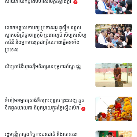
សាយភាយកម្លាំងមហាសាមគ្គីដ៏ខ្លាំងក្លា
លោកអគ្គលេខាបក្ស ប្រធានរដ្ឋ តូឡឹម ទទួល
ស្វាគមន៍ព្រឹទ្ធាចារ្យភូមិ ប្រធានភូមិ សិប្បករសិប្ប
ការិនី និងអ្នកមានប្រជាប្រិយភាពឆ្នើមទូទាំង
ប្រទេស
សិប្បការិនីឃ្មាតខ្មីអភិរក្សរបរកុម្ភការភ័ណ្ឌ ជូរូ
ទំនៀមទម្លាប់ស្រង់ទឹកព្រះពុទ្ធរូប ព្រះសង្ឃ ភ្ងូត
ទឹកជូនយាយតា ឪពុកម្តាយក្នុងថ្ងៃឡើងស័ក
រដ្ឋមន្ត្រីក្រសួងកិច្ចការជនជាតិ និងសាសនា