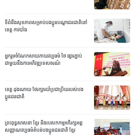
ទីពំនឹងសុខភាពសម្រាប់បងប្អូនបណ្តាជនជាតិនៅ
ខេត្ត កាវបាំង
អ្នករួមចំណែកសាយភាយវប្បធម៌ ថៃ ផ្សារភ្ជាប់
ជាមួយនឹងការអភិវឌ្ឍទេសចរណ៍
ខេត្ត ដុងណាយ ថែរក្សារបាំប្រជាប្រិយរបស់បង
ប្អូនជនជាតិ
ព្រះពុទ្ធសាសនា ខ្មែរ និងបេសកកម្មអភិរក្សអត្ត
សញ្ញាណវប្បធម៌តំបន់បងប្អូនជនជាតិ ខ្មែរ