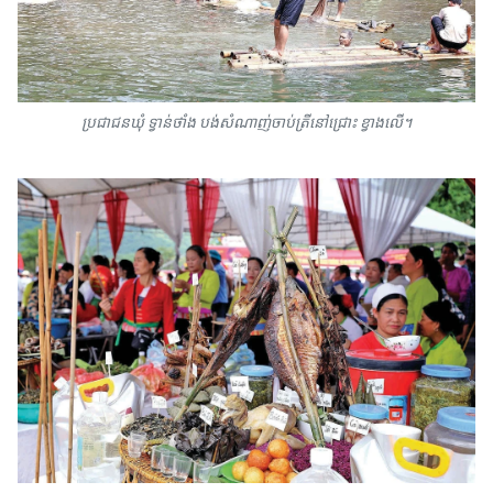
ប្រជាជនឃុំ ទ្វាន់ថាំង បង់សំណាញ់ចាប់ត្រីនៅជ្រោះ ខ្វាងលើ។