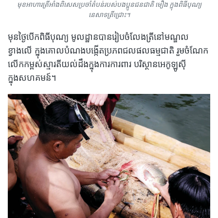
មុខអាហារត្រីអាំងពិសេសប្រចាំតំបន់របស់បងប្អូនជនជាតិ មឿង ក្នុងពិធីបុណ្យ
នេសាទត្រីជ្រោះ។
មុនថ្ងៃបើកពិធីបុណ្យ មូលដ្ឋានបានរៀបចំលែងត្រីនៅមណ្ឌល
ខ្វាងលើ ក្នុងគោលបំណងបង្កើតប្រភពជលផលធម្មជាតិ រួមចំណែក
លើកកម្ពស់ស្មារតីយល់ដឹងក្នុងការការពារ បរិស្ថានអេកូឡូស៊ី
ក្នុងសហគមន៍។