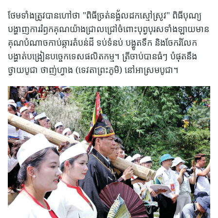
ថែមទាំងត្រូវបានហៅថា "ពិធីច្រត់នង្គ័លដកស្មៅស្រូវ" ពិធីបុណ្យ
បង្ហាញការរំឭកគុណយ៉ាងជ្រាលជ្រៅចំពោះបុព្វបុរសទាំងឡាយមាន
គុណបំណាចកាប់ឆ្ការតំបន់ដី ទប់ទំនប់ បង្ហូតទឹក និងចែករំលែក
បង្ហាត់បង្រៀនបច្ចេកទេសផលិតកម្ម។ ត្រីចាប់បានធំៗ បំផុតនឹង
ថ្វាយបូជា ថាញ់ហ្វាង (ទេវតាព្រះភូមិ) នៅអាស្រមបូជា។