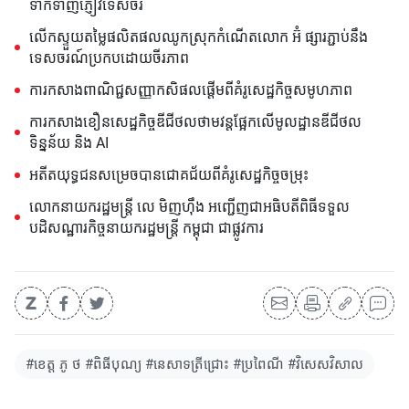
ទាក់ទាញភ្ញៀវទេសចរ
លើកស្ទួយតម្លៃផលិតផលឈូកស្រុកកំណើតលោក អ៊ំ ផ្សារភ្ជាប់នឹង
ទេសចរណ៍ប្រកបដោយចីរភាព
ការកសាងពាណិជ្ជសញ្ញាកសិផលផ្តើមពីគំរូសេដ្ឋកិច្ចសមូហភាព
ការកសាងខឿនសេដ្ឋកិច្ចឌីជីថលថាមវន្តផ្អែកលើមូលដ្ឋានឌីជីថល
ទិន្នន័យ និង AI
អតីតយុទ្ធជនសម្រេចបានជោគជ័យពីគំរូសេដ្ឋកិច្ចចម្រុះ
លោកនាយករដ្ឋមន្ត្រី លេ មិញហ៊ឹង អញ្ជើញជាអធិបតីពិធីទទួល
បដិសណ្ឋារកិច្ចនាយករដ្ឋមន្ត្រី កម្ពុជា ជាផ្លូវការ
#ខេត្ត ភូ ថ #ពិធីបុណ្យ #នេសាទត្រីជ្រោះ #ប្រពៃណី #វិសេសវិសាល