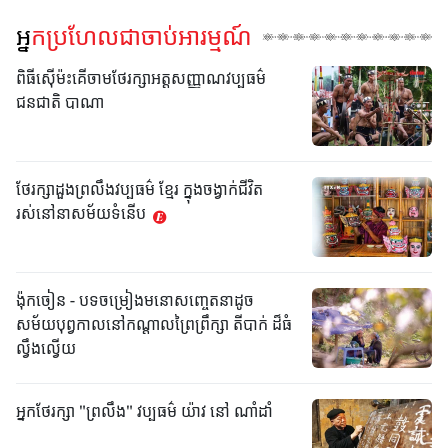
អ្នកប្រហែលជាចាប់អារម្មណ៍
ពិធីស៊ើម៉ះគើចាមថែរក្សាអត្តសញ្ញាណវប្បធម៌
ជនជាតិ បាណា
ថែរក្សាដួងព្រលឹងវប្បធម៌ ខ្មែរ ក្នុងចង្វាក់ជីវិត
រស់នៅនាសម័យទំនើប
ង៉ុកចៀន - បទចម្រៀងមនោសញ្ចេតនាដូច
សម័យបុព្វកាលនៅកណ្តាលព្រៃព្រឹក្សា តីបាក់ ដ៏ធំ
ល្វឹងល្វើយ
អ្នកថែរក្សា "ព្រលឹង" វប្បធម៌ យ៉ាវ នៅ ណាំដាំ