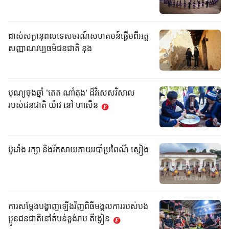
ដាស់សក្តានុពលទេសចរណ៍សហគមន៍ផ្តើមពីអត្ត
សញ្ញាណវប្បធម៌ជនជាតិ នុង
បុណ្យចុងឆ្នាំ 'តេត ណាំគុង' ដ៏វិសេសវិសាល
របស់ជនជាតិ យ៉ាវ នៅ ហាសឺន
ប៊ូដាំង រក្សា និងរីកសាយភាយរបាំប្រពៃណី ស្ទៀង
ការសម្តែងបង្ហាញឡើងវិញពិធីមង្គលការរបស់បង
ប្អូនជនជាតិនៅតំបន់ខ្ពង់រាប តីង្វៀន