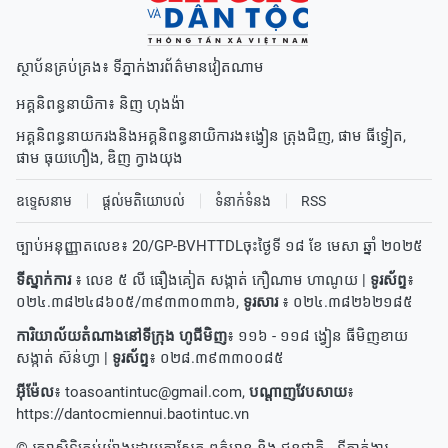
ស្ថាប័នគ្រប់គ្រង៖ ទីភ្នាក់ងារព័ត៌មានវៀតណាម
អគ្គនិពន្ធនាយិកា៖
និញ ហុងង៉ា
អគ្គនិពន្ធនាយករងនិងអគ្គនិពន្ធនាយិការង៖
ង្វៀន ត្រុងជិញ
,
ផាម ធីទ្វៀត
,
ផាម ធុយហឿង
,
ឌិញ ក្វាងយុង
ឧទ្ទេសនាម
ផ្តល់មតិយោបល់
ទំនាក់ទំនង
RSS
ច្បាប់អនុញ្ញាតលេខ៖ 20/GP-BVHTTDLចុះថ្ងៃទី ១៨ ខែ មេសា ឆ្នាំ ២០២៥
ទីស្នាក់ការ
៖ លេខ ៥ លី ធឿងគៀត សង្កាត់ កឿណាម ហាណូយ |
ទូរស័ព្ទ
៖
០២៤.៣៨២៤៨៦០៥/៣៩៣៣០៣៣៦,
ទូរសារ
៖ ០២៤.៣៨២៦២១៨៥
ការិយាល័យតំណាងនៅទីក្រុង ហូជីមិញ
៖ ១១៦ - ១១៨ ង្វៀន ធីមិញខាយ
សង្កាត់ ស៊ន់ហ្វា |
ទូរស័ព្ទ
៖ ០២៨.៣៩៣៣០០៨៥
អ៊ីម៉ែល
៖
toasoantintuc@gmail.com
,
បណ្តាញវែបសាយ
៖
https://dantocmiennui.baotintuc.vn