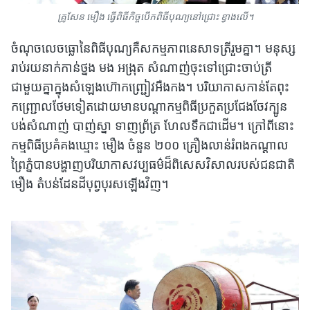
គ្រូសែន មឿង ធ្វើពិធីកិច្ចបើកពិធីបុណ្យនៅជ្រោះ ខ្វាងលើ។
ចំណុចលេចធ្លោនៃពិធីបុណ្យគឺសកម្មភាពនេសាទត្រីរួមគ្នា។ មនុស្ស
រាប់រយនាក់កាន់ថ្នង មង អង្រុត សំណាញ់ចុះទៅជ្រោះចាប់ត្រី
ជាមួយគ្នាក្នុងសំឡេងហ៊ោកញ្ជ្រៀវអឺងកង។ បរិយាកាសកាន់តែពុះ
កញ្ជ្រោលថែមទៀតដោយមានបណ្តាកម្មពិធីប្រកួតប្រជែងចែវក្បូន
បង់សំណាញ់ បាញ់ស្នា ទាញព្រ័ត្រ ហែលទឹកជាដើម។ ក្រៅពីនោះ
កម្មពិធីប្រគំគងឃ្មោះ មឿង ចំនួន ២០០ គ្រឿងលាន់រំពងកណ្តាល
ព្រៃភ្នំបានបង្ហាញបរិយាកាសវប្បធម៌ដ៏ពិសេសវិសាលរបស់ជនជាតិ
មឿង តំបន់ដែនដីបុព្វបុរសឡើងវិញ។