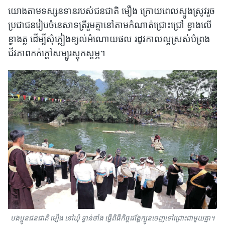
យោងតាមទស្សនទានរបស់ជនជាតិ មឿង ក្រោយពេលស្ទូងស្រូវរួច
ប្រជាជនរៀបចំនេសាទត្រីរួមគ្នានៅតាមកំណាត់ជ្រោះជ្រៅ ខ្វាងលើ
ខ្វាងត្ល ដើម្បីសុំភ្លៀងខ្យល់អំណោយផល រដូវកាលល្អស្រស់បំព្រង
ជីវភាពកក់ក្តៅសម្បូរស្តុកស្តម្ភ។
បងប្អូនជនជាតិ មឿង នៅឃុំ ទ្វាន់ថាំង ធ្វើពិធីកិច្ចដង្ហែក្បូនចេញទៅជ្រោះជាមួយគ្នា។