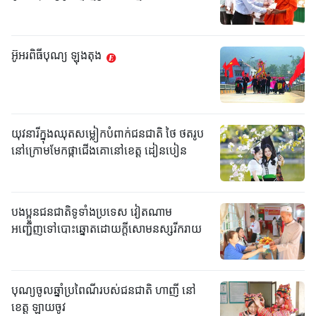
អ៊ូអរពិធីបុណ្យ ឡុងតុង
យុវនារីក្នុងឈុតសម្លៀកបំពាក់ជនជាតិ ថៃ ថតរូប
នៅក្រោមមែកផ្កាជើងគោនៅខេត្ត ដៀនបៀន
បងប្អូនជនជាតិទូទាំងប្រទេស វៀតណាម
អញ្ជើញទៅបោះឆ្នោតដោយក្តីសោមនស្សរីករាយ
បុណ្យចូលឆ្នាំប្រពៃណីរបស់ជនជាតិ ហាញី នៅ
ខេត្ត ឡាយចូវ