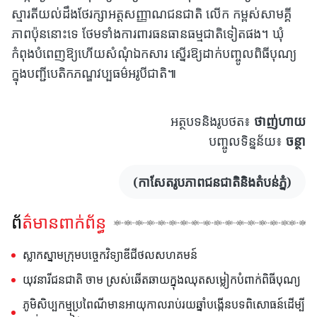
ស្មារតីយល់ដឹងថែរក្សាអត្តសញ្ញាណជនជាតិ លើក កម្ពស់សាមគ្គី
ភាពប៉ុននោះទេ ថែមទាំងការពារធនធានធម្មជាតិទៀតផង។ ឃុំ
កំពុងបំពេញឱ្យហើយសំណុំឯកសារ ស្នើរឱ្យដាក់បញ្ចូលពិធីបុណ្យ
ក្នុងបញ្ជីបេតិកភណ្ឌវប្បធម៌អរូបីជាតិ៕
អត្ថបទនិងរូបថត៖
ថាញ់ហាយ
បញ្ចូលទិន្នន័យ៖
ចន្ថា
(កាសែតរូបភាពជនជាតិនិងតំបន់ភ្នំ)
ព័ត៌មានពាក់ព័ន្ធ
ស្លាកស្នាមក្រុមបច្ចេកវិទ្យាឌីជីថលសហគមន៍
យុវនារីជនជាតិ ចាម ស្រស់ឆើតឆាយក្នុងឈុតសម្លៀកបំពាក់ពិធីបុណ្យ
ភូមិសិប្បកម្មប្រពៃណីមានអាយុកាលរាប់រយឆ្នាំបង្កើនបទពិសោធន៍ដើម្បី