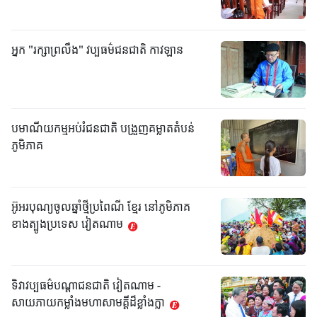
អ្នក "រក្សាព្រលឹង" វប្បធម៌ជនជាតិ កាវឡាន
បមាណីយកម្មអប់រំជនជាតិ បង្រួញគម្លាតតំបន់
ភូមិភាគ
អ៊ូអរបុណ្យចូលឆ្នាំថ្មីប្រពៃណី ខ្មែរ នៅភូមិភាគ
ខាងត្បូងប្រទេស វៀតណាម
ទិវាវប្បធម៌បណ្តាជនជាតិ វៀតណាម -
សាយភាយកម្លាំងមហាសាមគ្គីដ៏ខ្លាំងក្លា