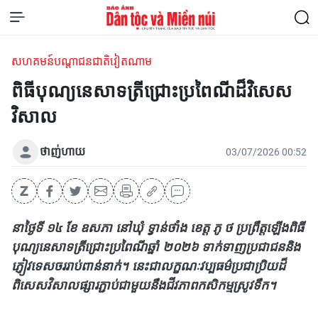
សហគមន៍បណ្តាជនជាតិវៀតណាម
ពិធីបុណ្យនេសាទត្រីជ្រោះប្រពៃណីដ៏វិសេស
វិសាល
ថាញ់ហាយ
03/07/2026 00:52
នាថ្ងៃទី ១៤ ខែ ឧសភា នៅឃុំ ទ្វាន់ថាំង ខេត្ត ភូ ថ ប្រព្រឹត្តឡើងពិធី
បុណ្យនេសាទត្រីជ្រោះប្រពៃណីឆ្នាំ ២០២៦ ទាក់ទាញប្រជាជននិង
ភ្ញៀវទេសចររាប់ពាន់នាក់។ នេះជាលក្ខណៈវប្បធម៌ប្រជាប្រិយដ៏
ពិសេសវិសាលផ្សារភ្ជាប់ជាមួយនឹងជីវភាពកសិកម្មស្រូវទឹក។