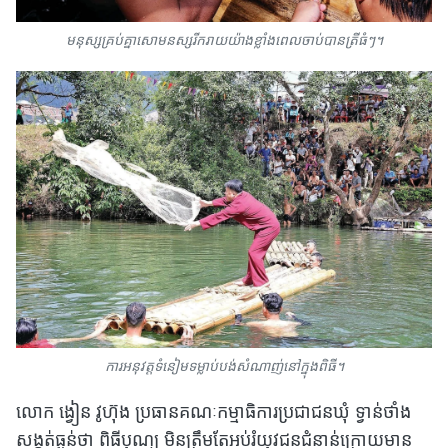
មនុស្សគ្រប់គ្នាសោមនស្សរីករាយយ៉ាងខ្លាំងពេលចាប់បានត្រីធំៗ។
ការអនុវត្តទំនៀមទម្លាប់បង់សំណាញ់នៅក្នុងពិធី។
លោក ង្វៀន វូហ៊ុង ប្រធានគណៈកម្មាធិការប្រជាជនឃុំ ទ្វាន់ថាំង
សង្កត់ធ្ងន់ថា ពិធីបុណ្យ មិនត្រឹមតែអប់រំយុវជនជំនាន់ក្រោយមាន