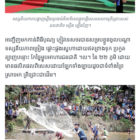
ទស្សនីយភាពបង្ហាញរឿងព្រេងអំពីអាទិទេពផ្តួចផ្តើមរបរនេសាទត្រីជ្រោះរបស់
ជនជាតិច មឿង ឡើងវិញ។
អញ្ជើញមកកាន់ពិធីបុណ្យ ភ្ញៀវទេសចរបានសម្របខ្លួនចូលបណ្តា
ទស្សនីយភាពច្រៀង ផ្តោះផ្តងស្នេហាដោយឥតព្រាងទុក ប្រកួត
ត្បាញបន្ទោះ កែច្នៃម្ហូបអាហារជនជាតិ ។ល។ នៃ ២២ ភូមិ ដោយ
មានផលិតផលពិសេសដោយឡែកទាំងឡាយដូចជាទំពាំងព្រៃ
ស្រាអេក ត្រីជ្រោះជាដើម។