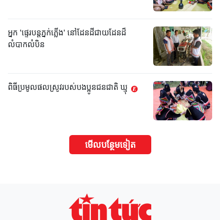
អ្នក 'ផ្ទេរបន្តភ្នក់ភ្លើង' នៅដែនដីជាយដែនដ៏
លំបាកលំបិន
ពិធីប្រមូលផលស្រូវរបស់បងប្អូនជនជាតិ ឃ្មុ
មើល​បន្ថែម​ទៀត