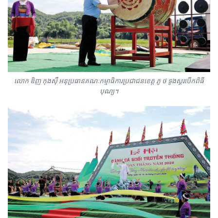
លោក ឌិញ កុងស៊ឺ អនុប្រធានគណៈកម្មាធិការប្រជាជនខេត្ត ភូ ថ ទូងស្គរបើកពិធី
បុណ្យ។