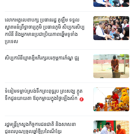
លោកអគ្គលេខាបក្ស ប្រធានរដ្ឋ តូឡឹម ទទួល
ស្វាគមន៍ព្រឹទ្ធាចារ្យភូមិ ប្រធានភូមិ សិប្បករសិប្ប
ការិនី និងអ្នកមានប្រជាប្រិយភាពឆ្នើមទូទាំង
ប្រទេស
សិប្បការិនីឃ្មាតខ្មីអភិរក្សរបរកុម្ភការភ័ណ្ឌ ជូរូ
ទំនៀមទម្លាប់ស្រង់ទឹកព្រះពុទ្ធរូប ព្រះសង្ឃ ភ្ងូត
ទឹកជូនយាយតា ឪពុកម្តាយក្នុងថ្ងៃឡើងស័ក
រដ្ឋមន្ត្រីក្រសួងកិច្ចការជនជាតិ និងសាសនា
ជូនពរបុណ្យចូលឆ្នាំថ្មីប្រពៃណីខ្មែរ