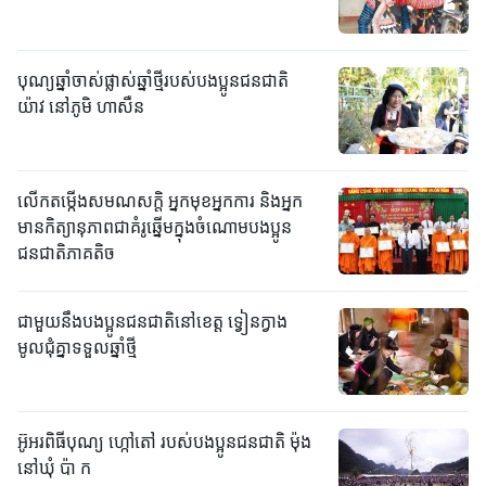
បុណ្យឆ្នាំចាស់ផ្លាស់ឆ្នាំថ្មីរបស់បងប្អូនជនជាតិ
យ៉ាវ នៅភូមិ ហាសឺន
លើកតម្កើងសមណសក្តិ អ្នកមុខអ្នកការ និងអ្នក
មានកិត្យានុភាពជាគំរូឆ្នើមក្នុងចំណោមបងប្អូន
ជនជាតិភាគតិច
ជាមួយនឹងបងប្អូនជនជាតិនៅខេត្ត ទ្វៀនក្វាង
មូលជុំគ្នាទទួលឆ្នាំថ្មី
អ៊ូអរពិធីបុណ្យ ហ្កៅតៅ របស់បងប្អូនជនជាតិ ម៉ុង
នៅឃុំ ប៉ា ក